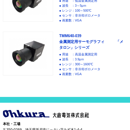
● 用途 ：低温金属測定用
● 波長 ：3～5μｍ
● レンジ：100～500℃
● センサ：非冷却ボロメータ
● 画素数：VGA
TMM640-039
金属測定用サーモグラフィ 「メ
タロン」シリーズ
● 用途 ：高温金属測定用
● 波長 ：3.9μｍ
● レンジ：300～1600℃
● センサ：非冷却ボロメータ
● 画素数：VGA
本社・工場
〒350-0269 埼玉県坂戸市にっさい花みず木1-4-4