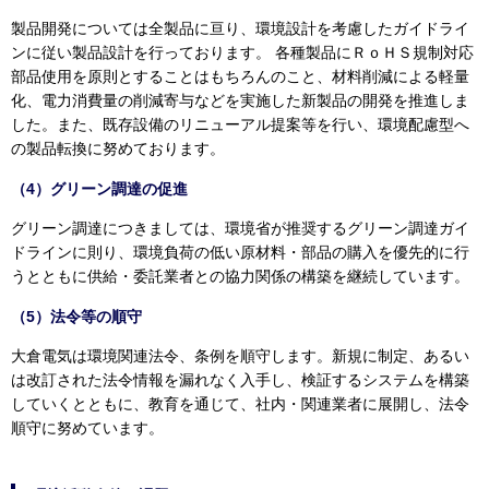
製品開発については全製品に亘り、環境設計を考慮したガイドライ
ンに従い製品設計を行っております。 各種製品にＲｏＨＳ規制対応
部品使用を原則とすることはもちろんのこと、材料削減による軽量
化、電力消費量の削減寄与などを実施した新製品の開発を推進しま
した。また、既存設備のリニューアル提案等を行い、環境配慮型へ
の製品転換に努めております。
（4）グリーン調達の促進
グリーン調達につきましては、環境省が推奨するグリーン調達ガイ
ドラインに則り、環境負荷の低い原材料・部品の購入を優先的に行
うとともに供給・委託業者との協力関係の構築を継続しています。
（5）法令等の順守
大倉電気は環境関連法令、条例を順守します。新規に制定、あるい
は改訂された法令情報を漏れなく入手し、検証するシステムを構築
していくとともに、教育を通じて、社内・関連業者に展開し、法令
順守に努めています。