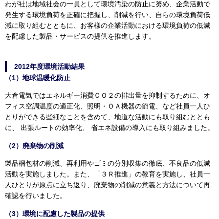
わが社は地域社会の一員として環境汚染の防止に努め、企業活動で
発生する環境負荷を正確に把握し、削減を行い、自らの環境負荷低
減に取り組むとともに、お客様の企業活動における環境負荷の低減
を配慮した製品・サービスの提供を推進します。
2012年度環境活動結果
（1）地球温暖化防止
大倉電気ではエネルギー消費ＣＯ２の排出量を抑制するために、オ
フィス空調温度の適正化、照明・ＯＡ機器の節電、など社員一人ひ
とりができる些細なことを含めて、地道な活動にも取り組むととも
に、 出張ルートの効率化、 省エネ設備の導入にも取り組みました。
（2）廃棄物の削減
製品梱包材の削減、再利用やゴミの分別収集の徹底、不良品の低減
活動を実施しました。また、「３Ｒ推進」の教育を実施し、社員一
人ひとりが原点に立ち返り、廃棄物の削減の意義と方法について再
確認を行いました。
（3）環境に配慮した製品の提供