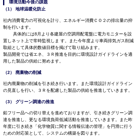
環境活動今後の課題
（1） 地球温暖化防止
社内消費電力の可視化を計り、エネルギー消費ＣＯ２の排出量の抑
制を行います。
具体的には8月より各建屋の空調用配電盤に電力モニターを設
置しネット上で常時監視しま す。また今年度より車両排気ガス削減
取組として具体的数値目標を掲げて取り組みます。
製品開発では省エネ、３Ｒ推進を目的に環境設計ガイドラインを適
用した製品の供給に努めます。
（2） 廃棄物の削減
社内廃棄物の削減を引き続き行います。また環境設計ガイドライン
の見直しを行い、３Ｒを配慮した製品の供給を推進していきます。
（3） グリーン調達の推進
鉛フリー品への切り替えを進めておりますが、引き続きグリーン調
達を推進し、更なる環境負荷低減活動を推進していきます。また昨
年度に引き続き「化学物質に関する情報伝達の管理」を円滑に行う
ための対応策として、システムの構築を図ります。