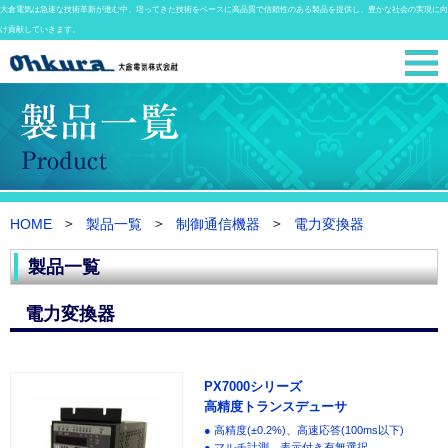
大倉電気は急速な技術革新が進む中、培ってきた技術をベースに高品質で信頼性のある製品を提供し、豊かな社会の実現に向
け貢献していきます。
HOME
製品一覧
制御通信機器
電力変換器
製品一覧
電力変換器
PX7000シリーズ
高精度トランスデューサ
● 高精度(±0.2%)、高速応答(100ms以下)
● マルチ計測、表示付き有無選択